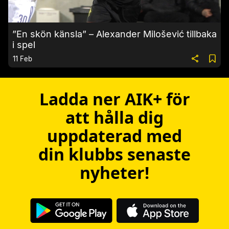
”En skön känsla” – Alexander Milošević tillbaka
i spel
11 Feb
Ladda ner AIK+ för
att hålla dig
uppdaterad med
din klubbs senaste
nyheter!