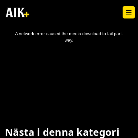
Ope
This
is
a
A network error caused the media download to fail part-
modal
window.
way.
Nästa i denna kategori