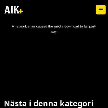
Ope
This
is
a
A network error caused the media download to fail part-
modal
window.
way.
Nästa i denna kategori