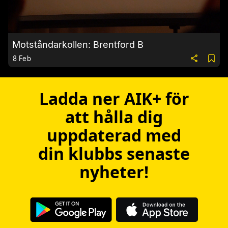
Motståndarkollen: Brentford B
8 Feb
Ladda ner AIK+ för
att hålla dig
uppdaterad med
din klubbs senaste
nyheter!