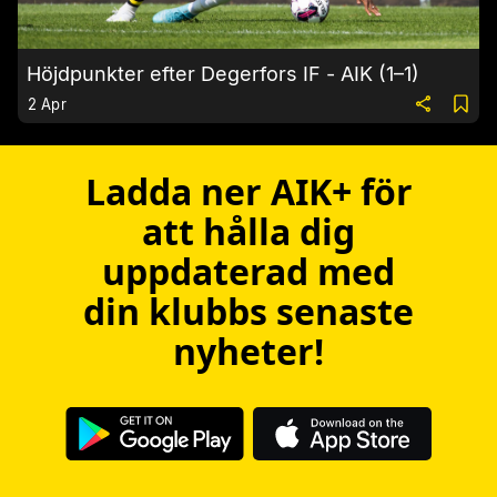
Höjdpunkter efter Degerfors IF - AIK (1–1)
2 Apr
Ladda ner AIK+ för
att hålla dig
uppdaterad med
din klubbs senaste
nyheter!