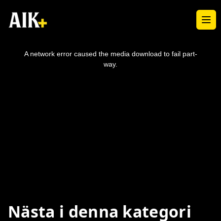
Ope
This
is
a
A network error caused the media download to fail part-
modal
window.
way.
Nästa i denna kategori