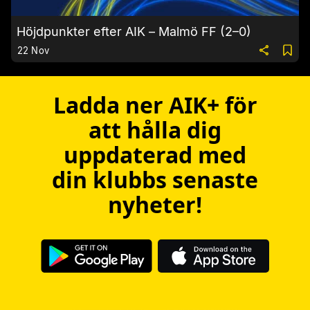
Höjdpunkter efter AIK – Malmö FF (2–0)
22 Nov
Ladda ner AIK+ för
att hålla dig
uppdaterad med
din klubbs senaste
nyheter!