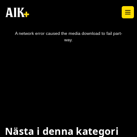
Ope
This
is
a
A network error caused the media download to fail part-
modal
window.
way.
Nästa i denna kategori