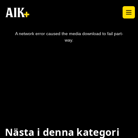
Ope
This
is
a
A network error caused the media download to fail part-
modal
window.
way.
Nästa i denna kategori