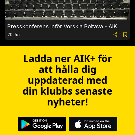
Presskonferens inför Vorskla Poltava - AIK
20 Juli
Ladda ner AIK+ för
att hålla dig
uppdaterad med
din klubbs senaste
nyheter!