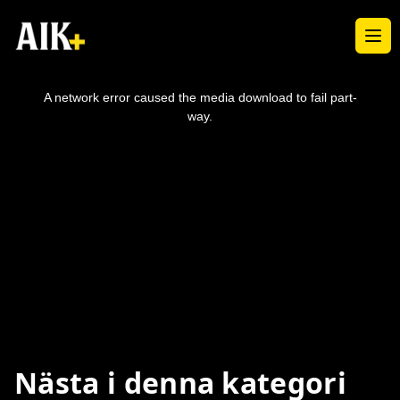
Ope
This
is
a
A network error caused the media download to fail part-
modal
window.
way.
Nästa i denna kategori