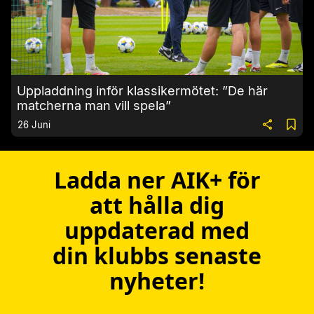
Uppladdning inför klassikermötet: ”De här
matcherna man vill spela”
26 Juni
Ladda ner AIK+ för
att hålla dig
uppdaterad med
din klubbs senaste
nyheter!