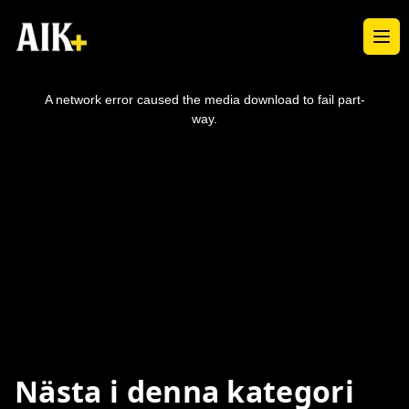
Ope
This
is
a
A network error caused the media download to fail part-
modal
window.
way.
Nästa i denna kategori