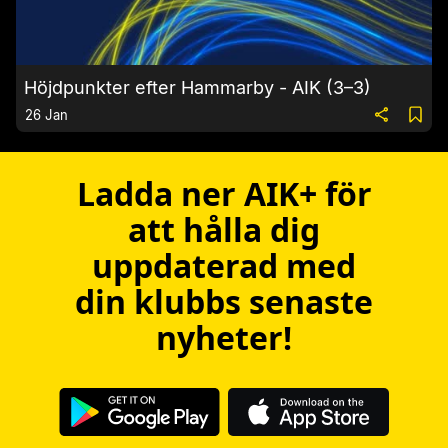
Höjdpunkter efter Hammarby - AIK (3–3)
26 Jan
Ladda ner AIK+ för
att hålla dig
uppdaterad med
din klubbs senaste
nyheter!