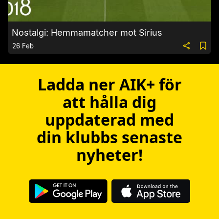
Nostalgi: Hemmamatcher mot Sirius
26 Feb
Ladda ner AIK+ för
att hålla dig
uppdaterad med
din klubbs senaste
nyheter!