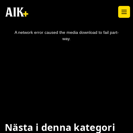
Ope
This
is
a
A network error caused the media download to fail part-
modal
window.
way.
Nästa i denna kategori