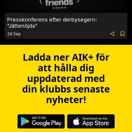
Presskonferens efter derbysegern:
"Jättenöjda"
24 Sep
Ladda ner AIK+ för
att hålla dig
uppdaterad med
din klubbs senaste
nyheter!