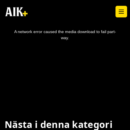
Ope
This
is
a
A network error caused the media download to fail part-
modal
window.
way.
Nästa i denna kategori