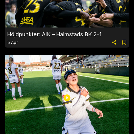
Höjdpunkter: AIK – Halmstads BK 2–1
5 Apr