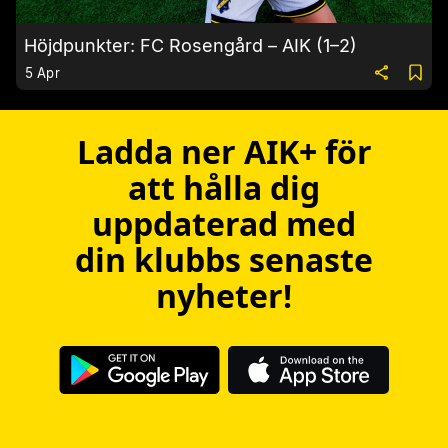
Höjdpunkter: FC Rosengård – AIK (1–2)
5 Apr
Ladda ner AIK+ för
att hålla dig
uppdaterad med
din klubbs senaste
nyheter!