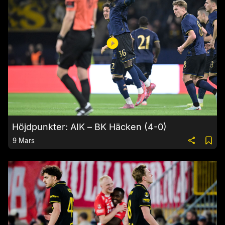
Höjdpunkter: AIK – BK Häcken (4-0)
9 Mars