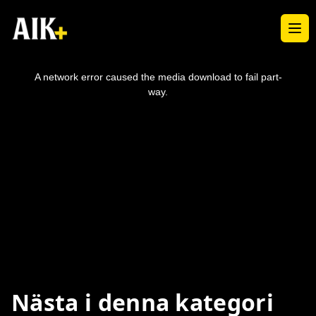
Ope
This
is
a
A network error caused the media download to fail part-
modal
window.
way.
Nästa i denna kategori