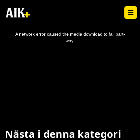
Ope
This
is
a
A network error caused the media download to fail part-
modal
window.
way.
Nästa i denna kategori