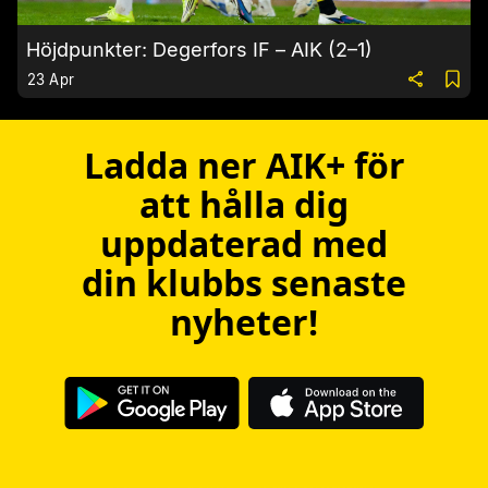
Höjdpunkter: Degerfors IF – AIK (2–1)
23 Apr
Ladda ner AIK+ för
att hålla dig
uppdaterad med
din klubbs senaste
nyheter!