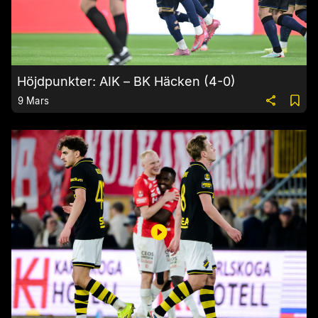
Höjdpunkter: AIK – BK Häcken (4-0)
9 Mars