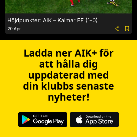
Höjdpunkter: AIK – Kalmar FF (1–0)
20 Apr
Ladda ner AIK+ för
att hålla dig
uppdaterad med
din klubbs senaste
nyheter!