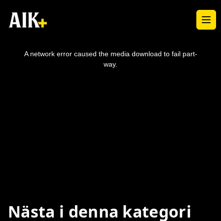
Ope
This
is
a
A network error caused the media download to fail part-
modal
window.
way.
Nästa i denna kategori