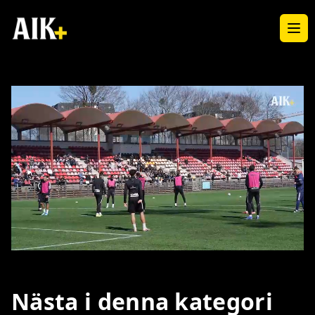
Ope
Loaded
:
Unmute
24.58%
Nästa i denna kategori