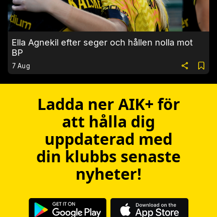
Ella Agnekil efter seger och hållen nolla mot
BP
7 Aug
Ladda ner AIK+ för
att hålla dig
uppdaterad med
din klubbs senaste
nyheter!