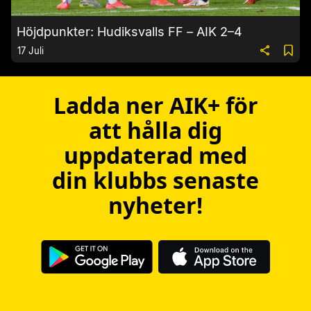
Höjdpunkter: Hudiksvalls FF – AIK 2–4
17 Juli
Ladda ner AIK+ för
att hålla dig
uppdaterad med
din klubbs senaste
nyheter!