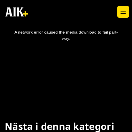
Ope
This
is
a
A network error caused the media download to fail part-
modal
window.
way.
Nästa i denna kategori