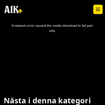
Ope
This
is
a
A network error caused the media download to fail part-
modal
window.
way.
Nästa i denna kategori