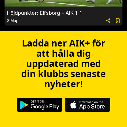
Höjdpunkter: Elfsborg – AIK 1–1
3 Maj
Ladda ner AIK+ för
att hålla dig
uppdaterad med
din klubbs senaste
nyheter!