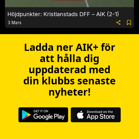
Höjdpunkter: Kristianstads DFF – AIK (2-1)
3 Mars
Ladda ner AIK+ för
att hålla dig
uppdaterad med
din klubbs senaste
nyheter!