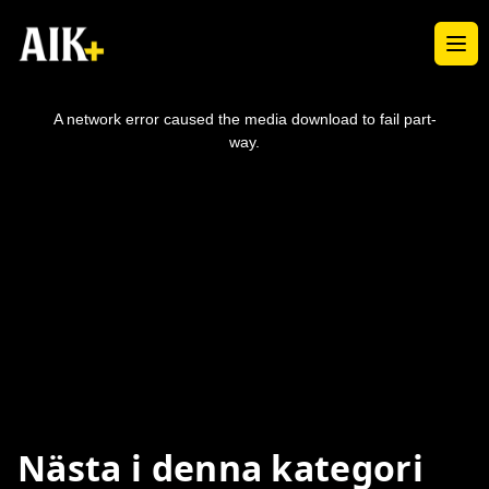
Ope
This
is
a
A network error caused the media download to fail part-
modal
window.
way.
Nästa i denna kategori