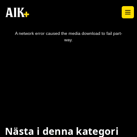
Ope
This
is
a
A network error caused the media download to fail part-
modal
window.
way.
Nästa i denna kategori