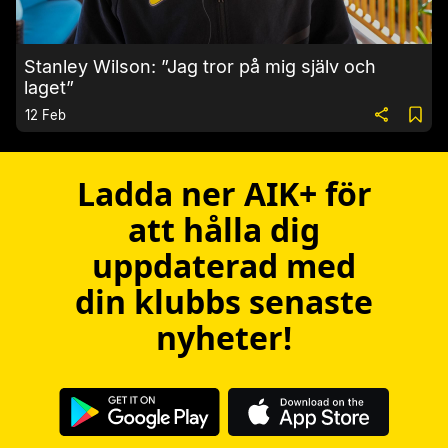
Stanley Wilson: ”Jag tror på mig själv och
laget”
12 Feb
Ladda ner AIK+ för
att hålla dig
uppdaterad med
din klubbs senaste
nyheter!