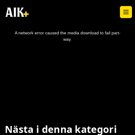
Ope
This
is
a
A network error caused the media download to fail part-
modal
window.
way.
Nästa i denna kategori