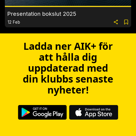
Presentation bokslut 2025
12 Feb
Ladda ner AIK+ för
att hålla dig
uppdaterad med
din klubbs senaste
nyheter!