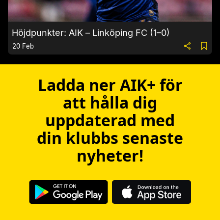
Höjdpunkter: AIK – Linköping FC (1–0)
20 Feb
Ladda ner AIK+ för
att hålla dig
uppdaterad med
din klubbs senaste
nyheter!