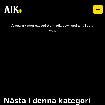
Ope
This
is
a
A network error caused the media download to fail part-
modal
window.
way.
Nästa i denna kategori