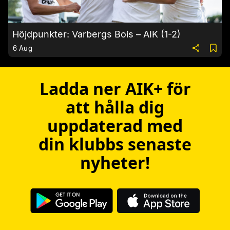
Höjdpunkter: Varbergs Bois – AIK (1-2)
6 Aug
Ladda ner AIK+ för
att hålla dig
uppdaterad med
din klubbs senaste
nyheter!