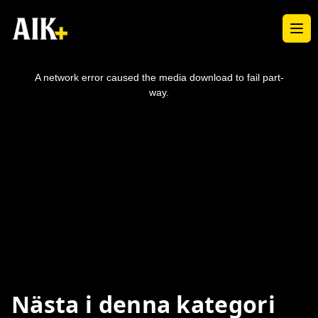
Ope
This
is
a
A network error caused the media download to fail part-
modal
window.
way.
Nästa i denna kategori