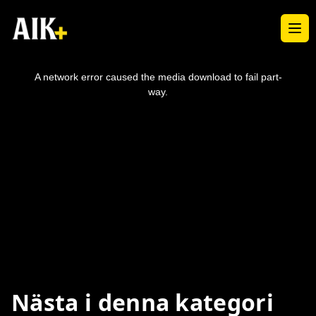
Ope
This
is
a
A network error caused the media download to fail part-
modal
window.
way.
Nästa i denna kategori