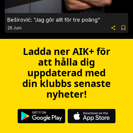
Beširović: "Jag gör allt för tre poäng"
28 Juni
Ladda ner AIK+ för
att hålla dig
uppdaterad med
din klubbs senaste
nyheter!