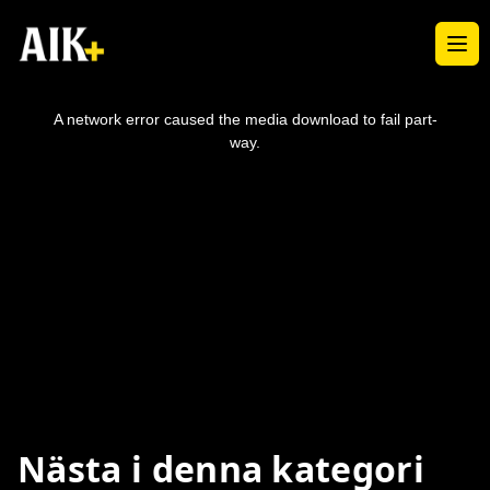
Ope
This
is
a
A network error caused the media download to fail part-
modal
window.
way.
Nästa i denna kategori