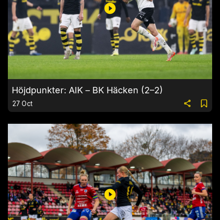
Höjdpunkter: AIK – BK Häcken (2–2)
27 Oct