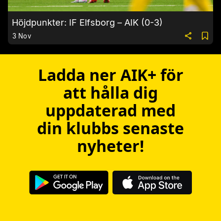
Höjdpunkter: IF Elfsborg – AIK (0-3)
3 Nov
Ladda ner AIK+ för
att hålla dig
uppdaterad med
din klubbs senaste
nyheter!