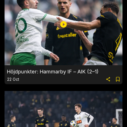
Höjdpunkter: Hammarby IF – AIK (2–1)
22 Oct