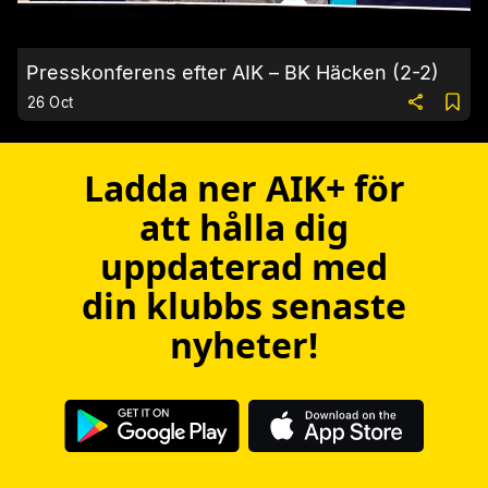
Presskonferens efter AIK – BK Häcken (2-2)
26 Oct
Ladda ner AIK+ för
att hålla dig
uppdaterad med
din klubbs senaste
nyheter!