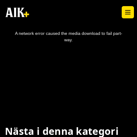
Ope
This
is
a
A network error caused the media download to fail part-
modal
window.
way.
Nästa i denna kategori