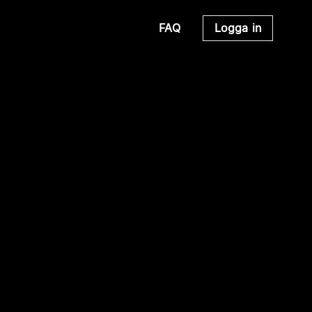
FAQ
Logga in