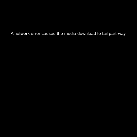
A network error caused the media download to fail part-way.