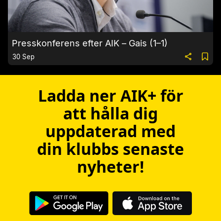
Presskonferens efter AIK – Gais (1–1)
30 Sep
Ladda ner AIK+ för
att hålla dig
uppdaterad med
din klubbs senaste
nyheter!