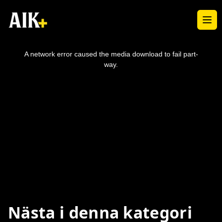
Ope
This
is
a
A network error caused the media download to fail part-
modal
window.
way.
Nästa i denna kategori