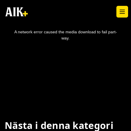
Ope
This
is
a
A network error caused the media download to fail part-
modal
window.
way.
Nästa i denna kategori