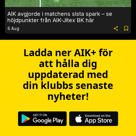
AIK avgjorde i matchens sista spark – se
höjdpunkter från AIK-Jitex BK här
6 Aug
Ladda ner AIK+ för
att hålla dig
uppdaterad med
din klubbs senaste
nyheter!