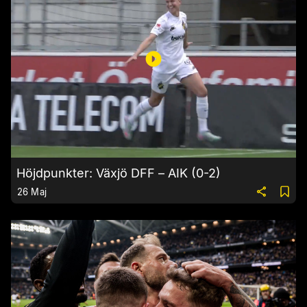
Höjdpunkter: Växjö DFF – AIK (0-2)
26 Maj