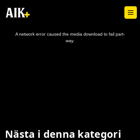
Ope
This
is
a
A network error caused the media download to fail part-
modal
window.
way.
Nästa i denna kategori