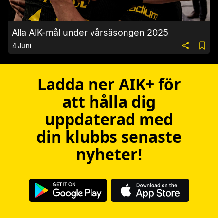
Alla AIK-mål under vårsäsongen 2025
4 Juni
Ladda ner AIK+ för
att hålla dig
uppdaterad med
din klubbs senaste
nyheter!