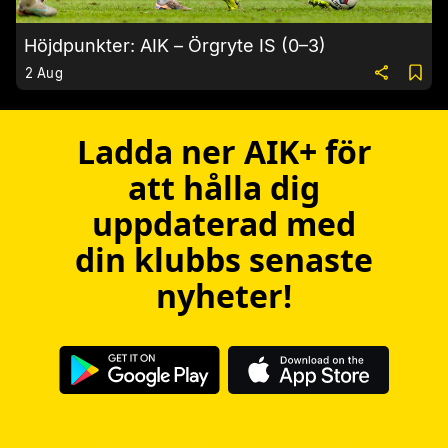
Höjdpunkter: AIK – Örgryte IS (0–3)
2 Aug
Ladda ner AIK+ för
att hålla dig
uppdaterad med
din klubbs senaste
nyheter!