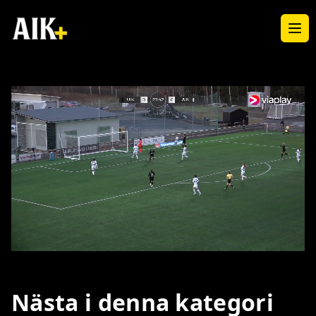
Ope
Loaded
:
Unmute
100.00%
Nästa i denna kategori