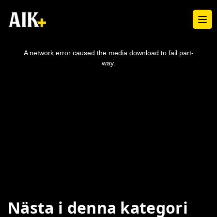
Ope
This
is
a
A network error caused the media download to fail part-
modal
window.
way.
Nästa i denna kategori