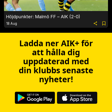
Höjdpunkter: Malmö FF – AIK (2-0)
18 Aug
Ladda ner AIK+ för
att hålla dig
uppdaterad med
din klubbs senaste
nyheter!