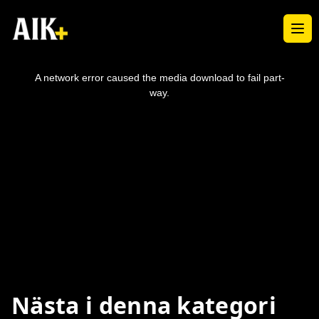
Ope
This
is
a
A network error caused the media download to fail part-
modal
window.
way.
Nästa i denna kategori