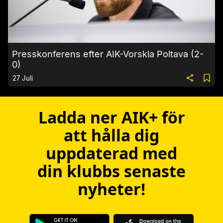
Presskonferens efter AIK-Vorskla Poltava (2-
0)
27 Juli
Ladda ner AIK+ för
att hålla dig
uppdaterad med
din klubbs senaste
nyheter!