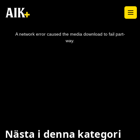
Ope
This
is
a
A network error caused the media download to fail part-
modal
window.
way.
Nästa i denna kategori