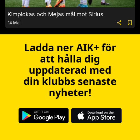
Kimpiokas och Mejas mål mot Sirius
14 Maj
Ladda ner AIK+ för
att hålla dig
uppdaterad med
din klubbs senaste
nyheter!