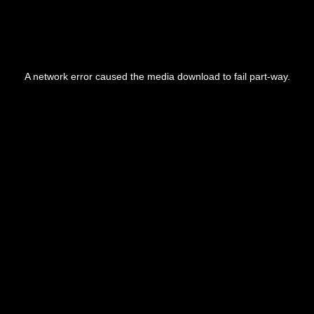
A network error caused the media download to fail part-way.