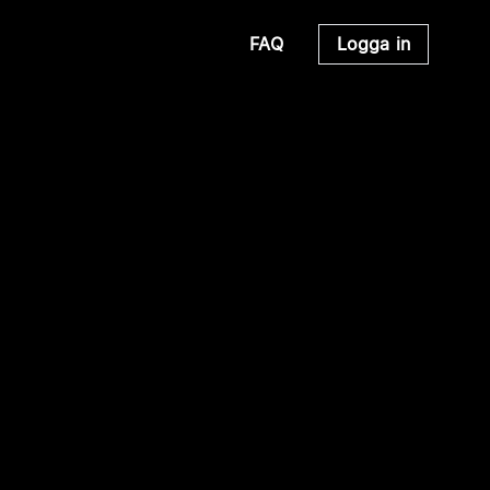
FAQ
Logga in