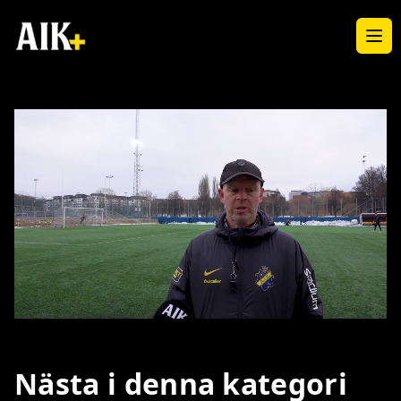
Ope
Loaded
:
Unmute
100.00%
Nästa i denna kategori