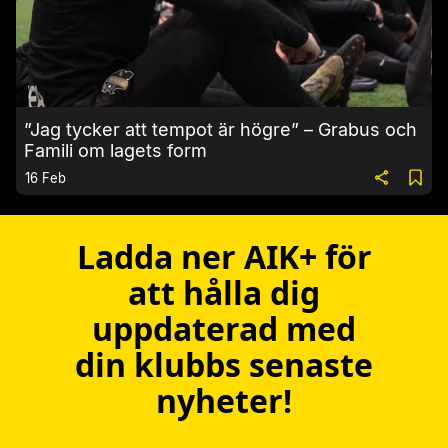
”Jag tycker att tempot är högre” – Grabus och
Famili om lagets form
16 Feb
Ladda ner AIK+ för
att hålla dig
uppdaterad med
din klubbs senaste
nyheter!