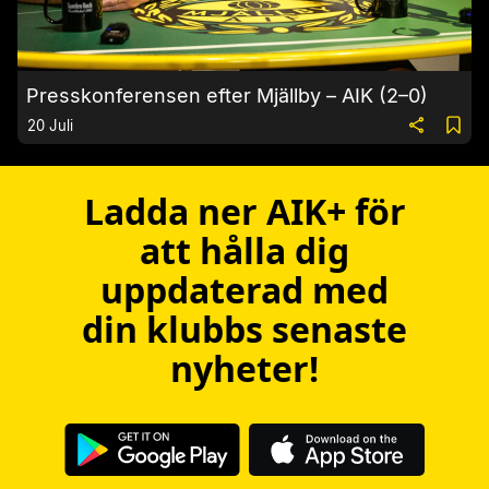
Presskonferensen efter Mjällby – AIK (2–0)
20 Juli
Ladda ner AIK+ för
att hålla dig
uppdaterad med
din klubbs senaste
nyheter!