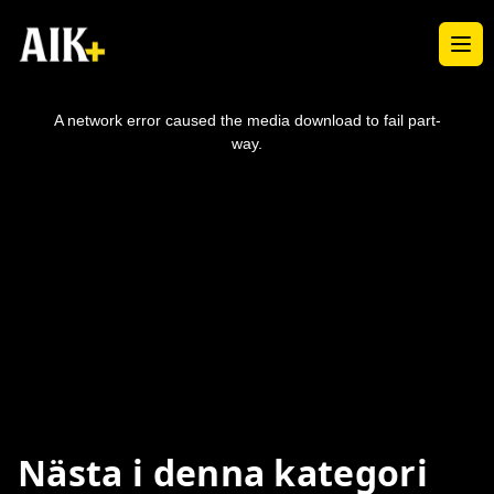
Ope
This
is
a
A network error caused the media download to fail part-
modal
window.
way.
Nästa i denna kategori