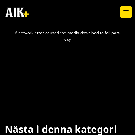
Ope
This
is
a
A network error caused the media download to fail part-
modal
window.
way.
Nästa i denna kategori