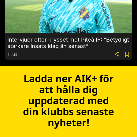
Intervjuer efter krysset mot Piteå IF: ”Betydligt
starkare insats idag än senast”
1 Juli
Ladda ner AIK+ för
att hålla dig
uppdaterad med
din klubbs senaste
nyheter!