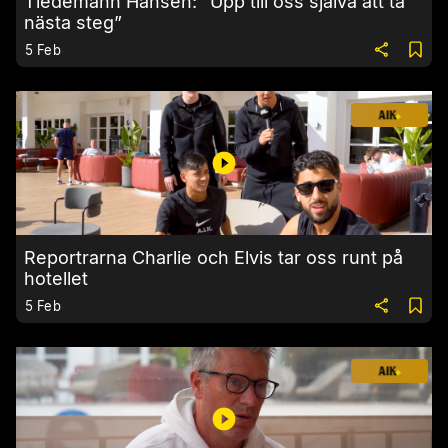
Tiedemann Hansen: ”Upp till oss själva att ta
nästa steg”
5 Feb
Reportrarna Charlie och Elvis tar oss runt på
hotellet
5 Feb