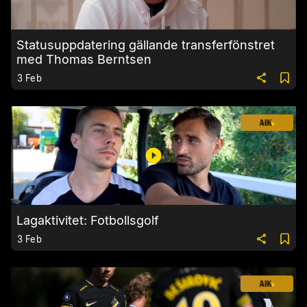
Statusuppdatering gällande transferfönstret
med Thomas Berntsen
3 Feb
Lagaktivitet: Fotbollsgolf
3 Feb