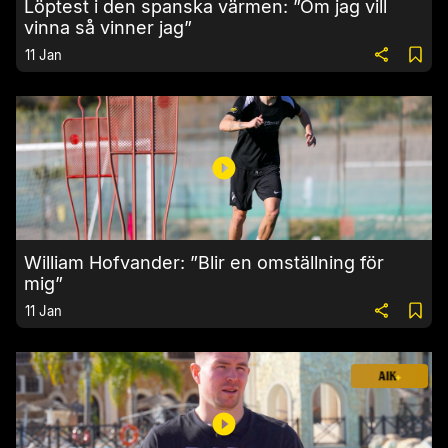
Löptest i den spanska värmen: ”Om jag vill
vinna så vinner jag”
11 Jan
William Hofvander: ”Blir en omställning för
mig”
11 Jan