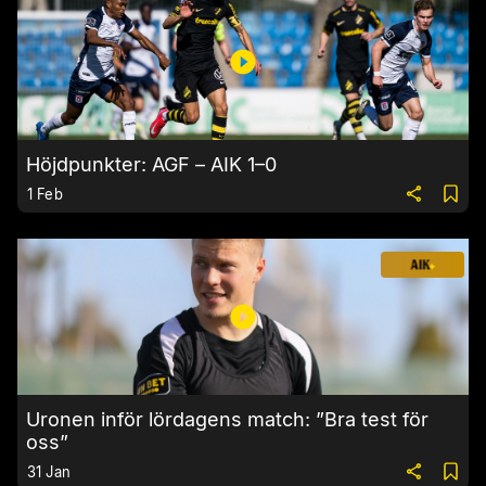
Höjdpunkter: AGF – AIK 1–0
1 Feb
Uronen inför lördagens match: ”Bra test för
oss”
31 Jan