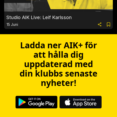
Studio AIK Live: Leif Karlsson
15 Juni
Ladda ner AIK+ för
att hålla dig
uppdaterad med
din klubbs senaste
nyheter!