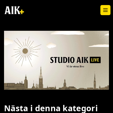
Ope
Loaded
:
Unmute
100.00%
Nästa i denna kategori