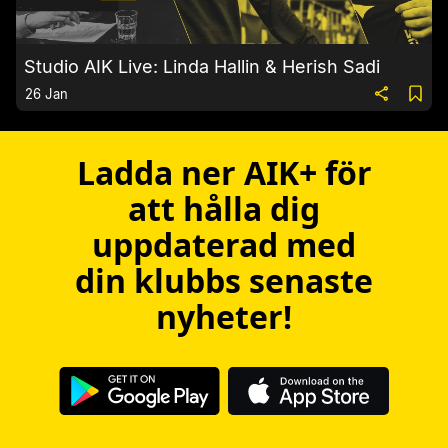
Studio AIK Live: Linda Hallin & Herish Sadi
26 Jan
Ladda ner AIK+ för
att hålla dig
uppdaterad med
din klubbs senaste
nyheter!