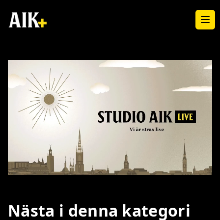
Ope
Loaded
:
Unmute
4.88%
Nästa i denna kategori