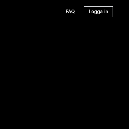
FAQ
Logga in