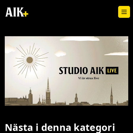
Ope
Loaded
:
Unmute
2.00%
Nästa i denna kategori