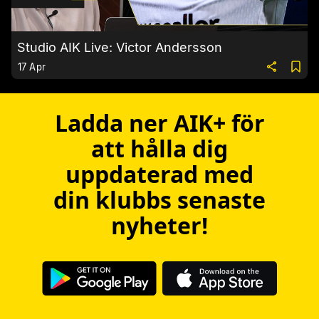
Studio AIK Live: Victor Andersson
17 Apr
Ladda ner AIK+ för
att hålla dig
uppdaterad med
din klubbs senaste
nyheter!