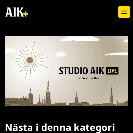
Ope
Loaded
:
Unmute
2.72%
Nästa i denna kategori