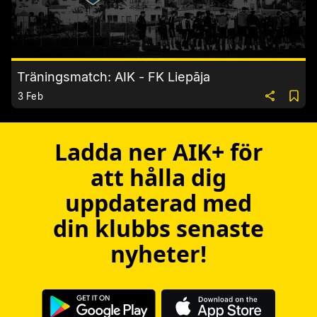
Träningsmatch: AIK - FK Liepāja
3 Feb
Ladda ner AIK+ för
att hålla dig
uppdaterad med
din klubbs senaste
nyheter!