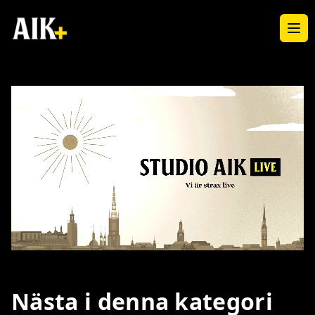
Ope
Loaded
:
Unmute
1.90%
Nästa i denna kategori