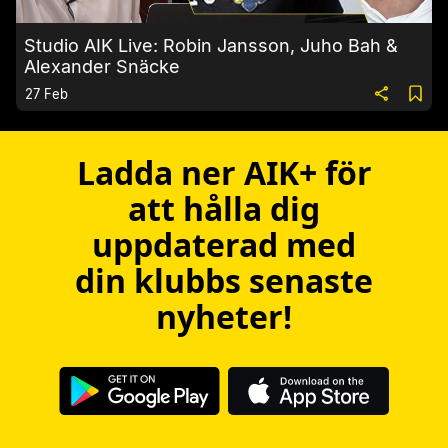
Studio AIK Live: Robin Jansson, Juho Bah &
Alexander Snäcke
27 Feb
Ladda ner AIK+ för
att hålla dig
uppdaterad med
din klubbs senaste
nyheter!