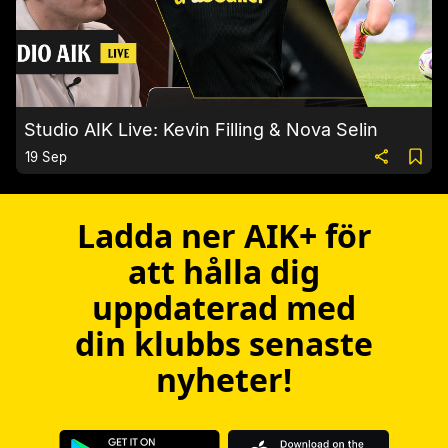
Studio AIK Live: Kevin Filling & Nova Selin
19 Sep
Ladda ner AIK+ för
att hålla dig
uppdaterad med
din klubbs senaste
nyheter!