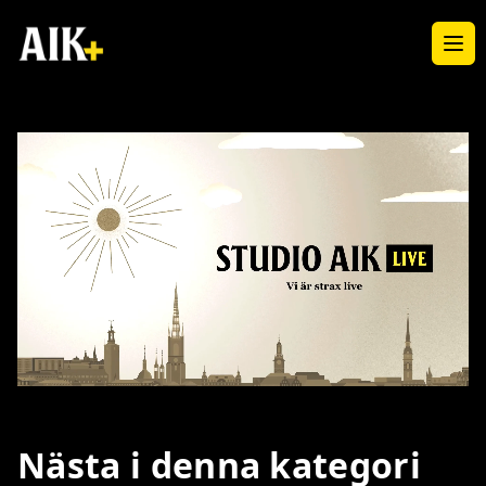
Ope
Loaded
:
Unmute
4.12%
Nästa i denna kategori